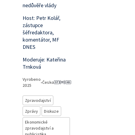
nedůvěře vlády
Host: Petr Kolář,
zástupce
šéfredaktora,
komentátor, MF
DNES
Moderuje: Kateřina
Trnková
Vyrobeno
•
Česko
2025
Zpravodajství
Zprávy
Diskuze
Ekonomické
zpravodajství a
publicistika