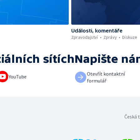
Události, komentáře
Zpravodajství
Zprávy
Diskuze
iálních sítích
Napište ná
Otevřít kontaktní
YouTube
formulář
Česká t