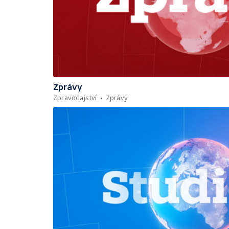
Zprávy
Zpravodajství
Zprávy