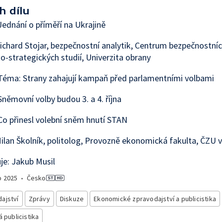
h dílu
ednání o příměří na Ukrajině
ichard Stojar, bezpečnostní analytik, Centrum bezpečnostníc
o-strategických studií, Univerzita obrany
éma: Strany zahajují kampaň před parlamentními volbami
němovní volby budou 3. a 4. října
o přinesl volební sněm hnutí STAN
ilan Školník, politolog, Provozně ekonomická fakulta, ČZU 
e: Jakub Musil
o
2025
•
Česko
ajství
Zprávy
Diskuze
Ekonomické zpravodajství a publicistika
á publicistika