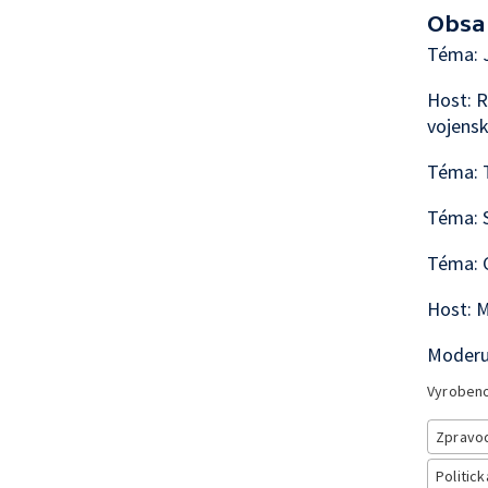
Obsa
Téma: J
Host: R
vojensk
Téma: T
Téma: S
Téma: C
Host: M
Moderuj
Vyroben
Zpravod
Politick