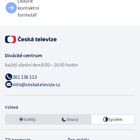
Otevřít
kontaktní
formulář
Divácké centrum
každý všední den:
8:00—16:00 hodin
261 136 113
info@ceskatelevize.cz
Vzhled
Světlý
Tmavý
Systém
TV program
Pro média