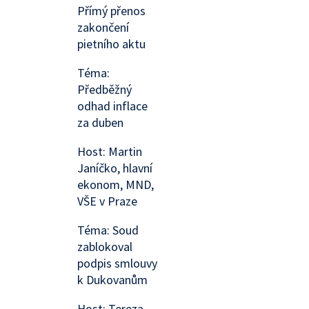
Přímý přenos
zakončení
pietního aktu
Téma:
Předběžný
odhad inflace
za duben
Host: Martin
Janíčko, hlavní
ekonom, MND,
VŠE v Praze
Téma: Soud
zablokoval
podpis smlouvy
k Dukovanům
Host: Tereza