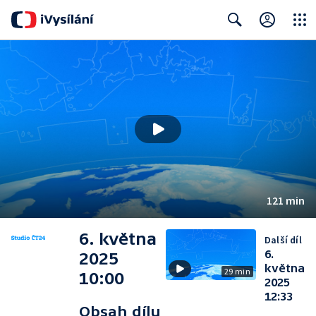
Close
Search
121 min
6. května
Další díl
6.
2025
května
29 min
10:00
2025
12:33
Obsah dílu