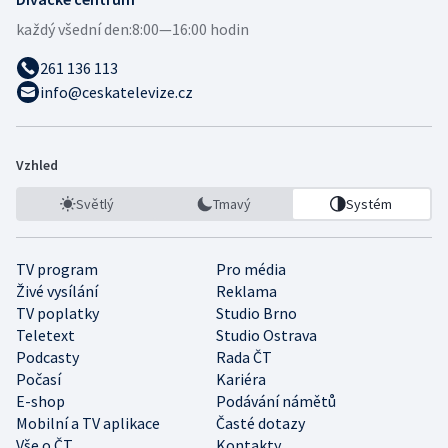
každý všední den:
8:00—16:00 hodin
261 136 113
info@ceskatelevize.cz
Vzhled
Světlý
Tmavý
Systém
TV program
Pro média
Živé vysílání
Reklama
TV poplatky
Studio Brno
Teletext
Studio Ostrava
Podcasty
Rada ČT
Počasí
Kariéra
E-shop
Podávání námětů
Mobilní a TV aplikace
Časté dotazy
Vše o ČT
Kontakty