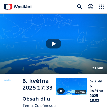
Close
Search
23 min
6. května
Další díl
6.
2025 17:33
května
25 min
2025
Obsah dílu
18:03
Téma: Co přinesou