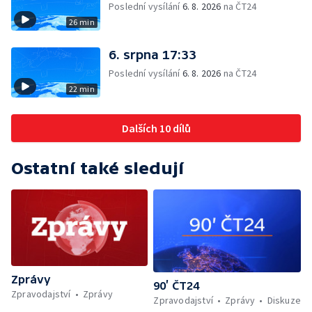
Poslední vysílání
6. 8. 2026
na ČT24
26 min
6. srpna 17:33
Poslední vysílání
6. 8. 2026
na ČT24
22 min
Dalších 10 dílů
Ostatní také sledují
Zprávy
90’ ČT24
Zpravodajství
Zprávy
Zpravodajství
Zprávy
Diskuze