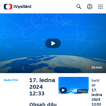
Close
Search
26 min
17. ledna
Další
díl
2024
17.
35 min
12:33
ledna
2024
Obsah dílu
13:03