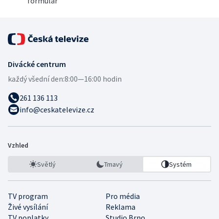
formulář
Divácké centrum
každý všední den:
8:00—16:00 hodin
261 136 113
info@ceskatelevize.cz
Vzhled
Světlý
Tmavý
Systém
TV program
Pro média
Živé vysílání
Reklama
TV poplatky
Studio Brno