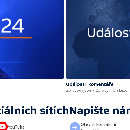
Události, komentáře
Zpravodajství
Zprávy
Diskuze
iálních sítích
Napište ná
Otevřít kontaktní
YouTube