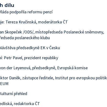
h dílu
láda podpořila reformu penzí
je: Tereza Kručinská, moderátorka ČT
Jan Skopeček /ODS/, místopředseda Poslanecké sněmovny,
ředseda poslaneckého klubu
Návštěva předsedkyně EK v Česku
í: Petr Pavel, prezident republiky
von der Leyenová, předsedkyně, Evropská komise
iktor Daněk, zástupce ředitele, Institut pro evropskou politi
PEUM
ulturní přehled
edliská, redaktorka ČT