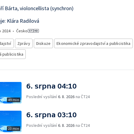
iří Bárta, violoncellista (synchron)
e: Klára Radilová
o
2024
•
Česko
ajství
Zprávy
Diskuze
Ekonomické zpravodajství a publicistika
á publicistika
6. srpna 04:10
Poslední vysílání
6. 8. 2026
na ČT24
49 min
6. srpna 03:10
Poslední vysílání
6. 8. 2026
na ČT24
23 min