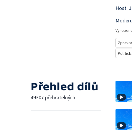
Host: J
Moderuj
Vyroben
Zpravod
Politick
Přehled dílů
49307 přehratelných