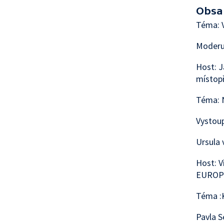
Obsa
Téma: V
Moderu
Host: 
místop
Téma: 
Vystoup
Ursula 
Host: V
EURO
Téma :K
Pavla S