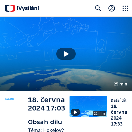
Close
Search
25 min
18. června
Další díl
18.
2024 17:03
června
22 min
2024
Obsah dílu
17:33
Téma: Hokejový