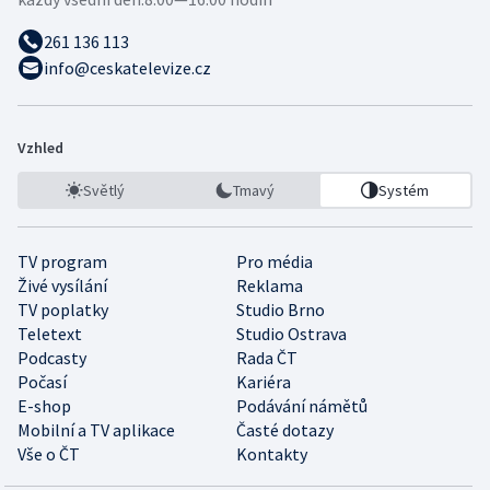
261 136 113
info@ceskatelevize.cz
Vzhled
Světlý
Tmavý
Systém
TV program
Pro média
Živé vysílání
Reklama
TV poplatky
Studio Brno
Teletext
Studio Ostrava
Podcasty
Rada ČT
Počasí
Kariéra
E-shop
Podávání námětů
Mobilní a TV aplikace
Časté dotazy
Vše o ČT
Kontakty