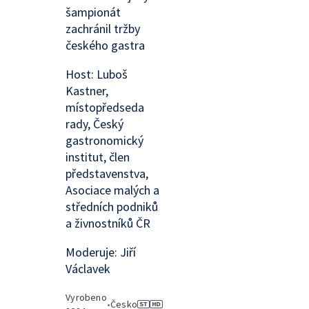
šampionát
zachránil tržby
českého gastra
Host: Luboš
Kastner,
místopředseda
rady, Český
gastronomický
institut, člen
představenstva,
Asociace malých a
středních podniků
a živnostníků ČR
Moderuje: Jiří
Václavek
Vyrobeno
•
Česko