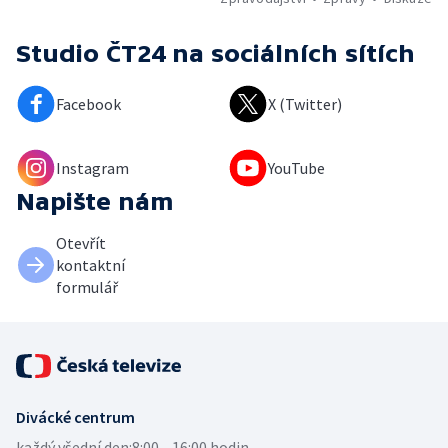
Studio ČT24
na sociálních sítích
Facebook
X (Twitter)
Instagram
YouTube
Napište nám
Otevřít
kontaktní
formulář
Divácké centrum
každý všední den:
8:00—16:00 hodin