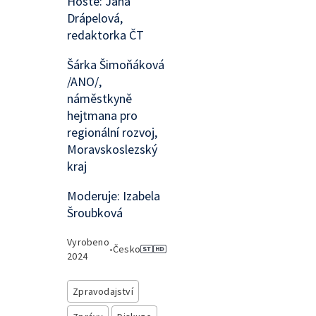
Hosté: Jana
Drápelová,
redaktorka ČT
Šárka Šimoňáková
/ANO/,
náměstkyně
hejtmana pro
regionální rozvoj,
Moravskoslezský
kraj
Moderuje: Izabela
Šroubková
Vyrobeno
•
Česko
2024
Zpravodajství