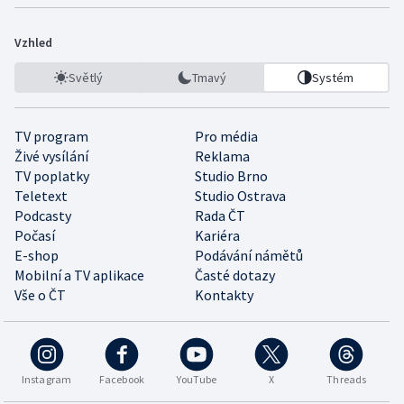
Vzhled
Světlý
Tmavý
Systém
TV program
Pro média
Živé vysílání
Reklama
TV poplatky
Studio Brno
Teletext
Studio Ostrava
Podcasty
Rada ČT
Počasí
Kariéra
E-shop
Podávání námětů
Mobilní a TV aplikace
Časté dotazy
Vše o ČT
Kontakty
Instagram
Facebook
YouTube
X
Threads