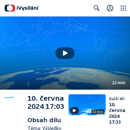
Close
Search
22 min
10. června
Další díl
10.
2024 17:03
června
22 min
2024
Obsah dílu
17:33
Téma: Výsledky