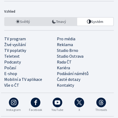
Vzhled
Světlý
Tmavý
Systém
TV program
Pro média
Živé vysílání
Reklama
TV poplatky
Studio Brno
Teletext
Studio Ostrava
Podcasty
Rada ČT
Počasí
Kariéra
E-shop
Podávání námětů
Mobilní a TV aplikace
Časté dotazy
Vše o ČT
Kontakty
Instagram
Facebook
YouTube
X
Threads