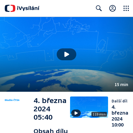
Close
Search
15 min
4. března
Další díl
4.
2024
března
119 min
05:40
2024
10:00
Obsah dílu