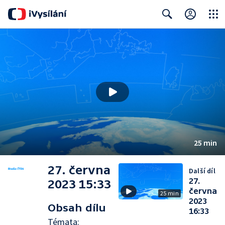
Close
Search
25 min
27. června
Další díl
27.
2023 15:33
června
25 min
2023
Obsah dílu
16:33
Témata: