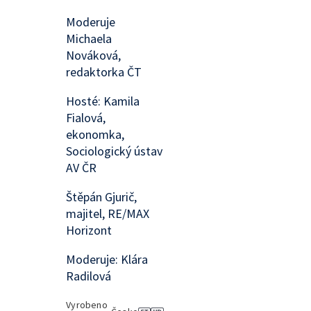
Moderuje
Michaela
Nováková,
redaktorka ČT
Hosté: Kamila
Fialová,
ekonomka,
Sociologický ústav
AV ČR
Štěpán Gjurič,
majitel, RE/MAX
Horizont
Moderuje: Klára
Radilová
Vyrobeno