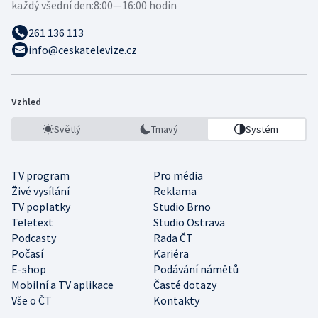
každý všední den:
8:00—16:00 hodin
261 136 113
info@ceskatelevize.cz
Vzhled
Světlý
Tmavý
Systém
TV program
Pro média
Živé vysílání
Reklama
TV poplatky
Studio Brno
Teletext
Studio Ostrava
Podcasty
Rada ČT
Počasí
Kariéra
E-shop
Podávání námětů
Mobilní a TV aplikace
Časté dotazy
Vše o ČT
Kontakty