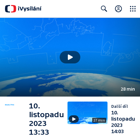
Close
Search
28 min
10.
Další díl
10.
listopadu
listopadu
27 min
2023
2023
13:33
14:03