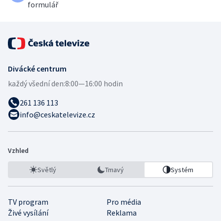
formulář
Divácké centrum
každý všední den:
8:00—16:00 hodin
261 136 113
info@ceskatelevize.cz
Vzhled
Světlý
Tmavý
Systém
TV program
Pro média
Živé vysílání
Reklama