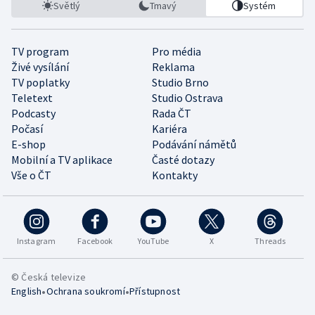
Světlý
Tmavý
Systém
TV program
Pro média
Živé vysílání
Reklama
TV poplatky
Studio Brno
Teletext
Studio Ostrava
Podcasty
Rada ČT
Počasí
Kariéra
E-shop
Podávání námětů
Mobilní a TV aplikace
Časté dotazy
Vše o ČT
Kontakty
Instagram
Facebook
YouTube
X
Threads
© Česká televize
•
•
English
Ochrana soukromí
Přístupnost