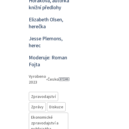
Horáková, autorka
knižní předlohy
Elizabeth Olsen,
herečka
Jesse Plemons,
herec
Moderuje: Roman
Fojta
Vyrobeno
•
Česko
2023
Zpravodajství
Zprávy
Diskuze
Ekonomické
zpravodajství a
publicistika