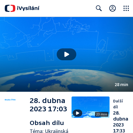
Close
Search
28 min
28. dubna
Další
díl
2023 17:03
28.
23 min
dubna
Obsah dílu
2023
Téma: Ukrajinská
17:33