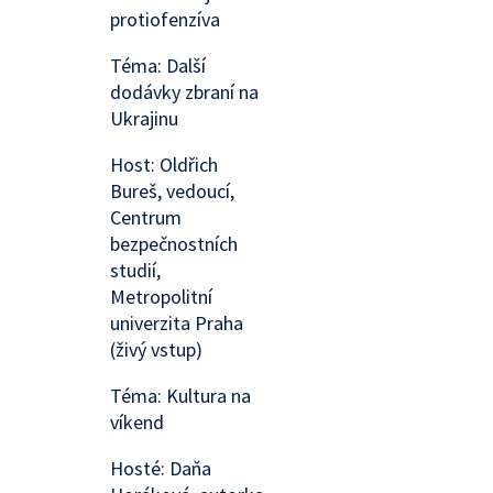
protiofenzíva
Téma: Další
dodávky zbraní na
Ukrajinu
Host: Oldřich
Bureš, vedoucí,
Centrum
bezpečnostních
studií,
Metropolitní
univerzita Praha
(živý vstup)
Téma: Kultura na
víkend
Hosté: Daňa