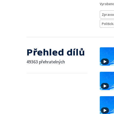
Vyroben
Zpravod
Politick
Přehled dílů
49363 přehratelných