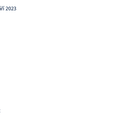
áří 2023
t