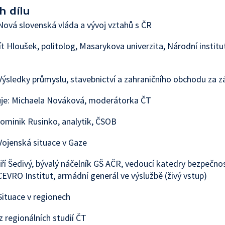
h dílu
ová slovenská vláda a vývoj vztahů s ČR
ít Hloušek, politolog, Masarykova univerzita, Národní institut
ýsledky průmyslu, stavebnictví a zahraničního obchodu za z
je: Michaela Nováková, moderátorka ČT
ominik Rusinko, analytik, ČSOB
ojenská situace v Gaze
iří Šedivý, bývalý náčelník GŠ AČR, vedoucí katedry bezpečno
 CEVRO Institut, armádní generál ve výslužbě (živý vstup)
ituace v regionech
z regionálních studií ČT