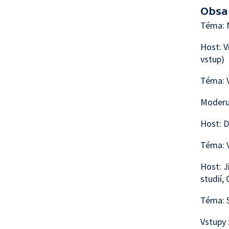
Obsa
Téma: N
Host: V
vstup)
Téma: V
Moderu
Host: D
Téma: V
Host: J
studií,
Téma: S
Vstupy 