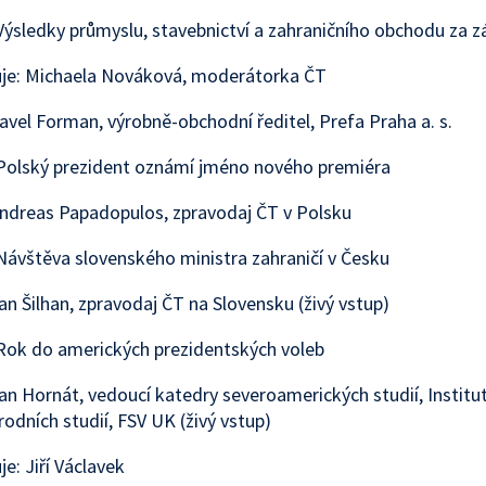
ýsledky průmyslu, stavebnictví a zahraničního obchodu za z
je: Michaela Nováková, moderátorka ČT
avel Forman, výrobně-obchodní ředitel, Prefa Praha a. s.
Polský prezident oznámí jméno nového premiéra
ndreas Papadopulos, zpravodaj ČT v Polsku
ávštěva slovenského ministra zahraničí v Česku
an Šilhan, zpravodaj ČT na Slovensku (živý vstup)
Rok do amerických prezidentských voleb
an Hornát, vedoucí katedry severoamerických studií, Institu
odních studií, FSV UK (živý vstup)
e: Jiří Václavek