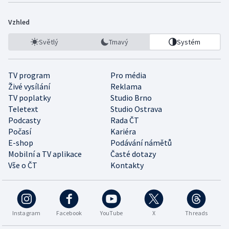
Vzhled
Světlý
Tmavý
Systém
TV program
Pro média
Živé vysílání
Reklama
TV poplatky
Studio Brno
Teletext
Studio Ostrava
Podcasty
Rada ČT
Počasí
Kariéra
E-shop
Podávání námětů
Mobilní a TV aplikace
Časté dotazy
Vše o ČT
Kontakty
Instagram
Facebook
YouTube
X
Threads