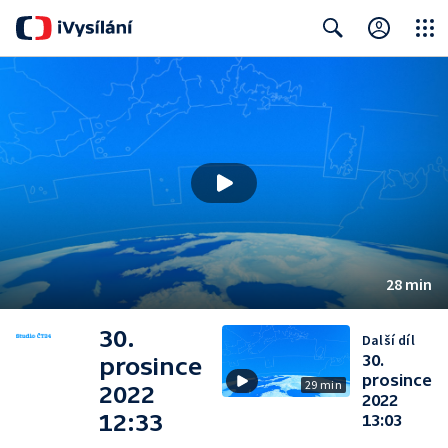
Close
Search
28 min
30.
Další díl
30.
prosince
prosince
29 min
2022
2022
12:33
13:03