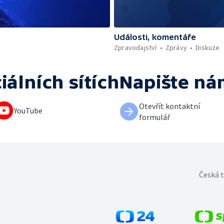
Události, komentáře
Zpravodajství
Zprávy
Diskuze
iálních sítích
Napište ná
Otevřít kontaktní
YouTube
formulář
Česká t