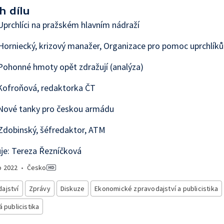
h dílu
prchlíci na pražském hlavním nádraží
Horniecký, krizový manažer, Organizace pro pomoc uprchlík
ohonné hmoty opět zdražují (analýza)
Kofroňová, redaktorka ČT
Nové tanky pro českou armádu
Zdobinský, šéfredaktor, ATM
je: Tereza Řezníčková
o
2022
•
Česko
ajství
Zprávy
Diskuze
Ekonomické zpravodajství a publicistika
á publicistika