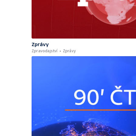
Zprávy
Zpravodajství
Zprávy