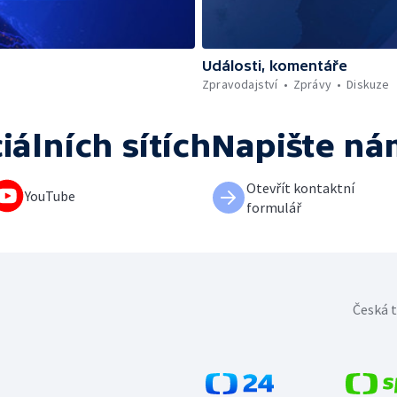
Události, komentáře
Zpravodajství
Zprávy
Diskuze
iálních sítích
Napište ná
Otevřít kontaktní
YouTube
formulář
Česká t