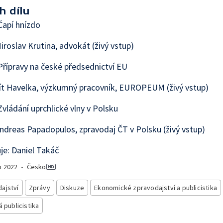
h dílu
Čapí hnízdo
iroslav Krutina, advokát (živý vstup)
řípravy na české předsednictví EU
ít Havelka, výzkumný pracovník, EUROPEUM (živý vstup)
vládání uprchlické vlny v Polsku
ndreas Papadopulos, zpravodaj ČT v Polsku (živý vstup)
e: Daniel Takáč
o
2022
•
Česko
ajství
Zprávy
Diskuze
Ekonomické zpravodajství a publicistika
á publicistika