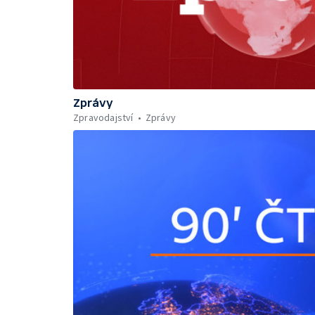
Zprávy
Zpravodajství
Zprávy