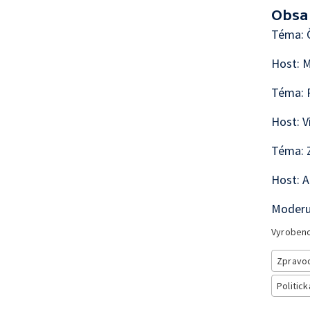
Obsa
Téma: 
Host: M
Téma: P
Host: V
Téma: Z
Host: A
Moderuj
Vyroben
Zpravod
Politick