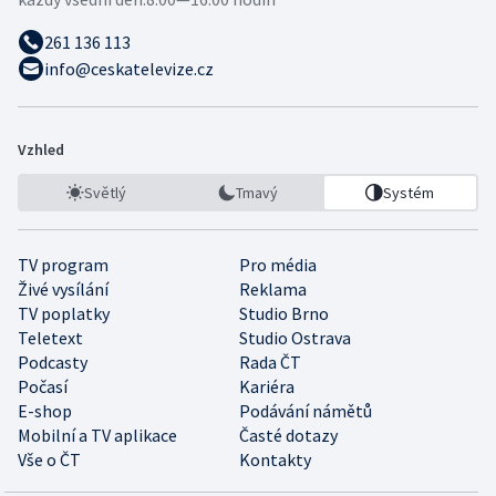
261 136 113
info@ceskatelevize.cz
Vzhled
Světlý
Tmavý
Systém
TV program
Pro média
Živé vysílání
Reklama
TV poplatky
Studio Brno
Teletext
Studio Ostrava
Podcasty
Rada ČT
Počasí
Kariéra
E-shop
Podávání námětů
Mobilní a TV aplikace
Časté dotazy
Vše o ČT
Kontakty