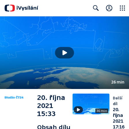
Close
Search
26 min
20. října
Další
díl
2021
20.
36 min
15:33
října
2021
Obsah dílu
17:16