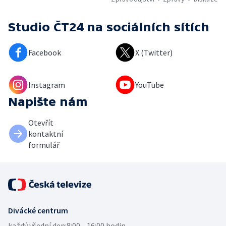
Studio ČT24
na sociálních sítích
Facebook
X (Twitter)
Instagram
YouTube
Napište nám
Otevřít
kontaktní
formulář
Divácké centrum
každý všední den:
8:00—16:00 hodin