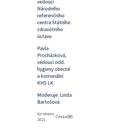
vedoucí
Národního
referenčního
centra Státního
zdravotního
ústavu
Pavla
Procházková,
vedoucí odd.
hygieny obecné
a komunální
KHS LK
Moderuje: Linda
Bartošová
Vyrobeno
•
Česko
2021