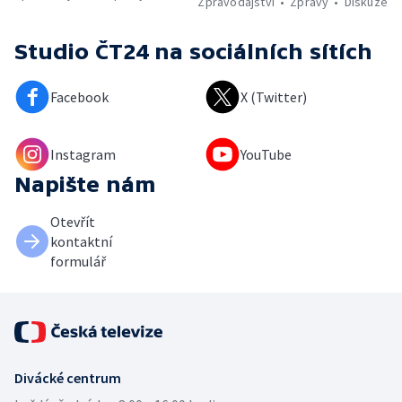
Zpravodajství
Zprávy
Diskuze
Studio ČT24
na sociálních sítích
Facebook
X (Twitter)
Instagram
YouTube
Napište nám
Otevřít
kontaktní
formulář
Divácké centrum