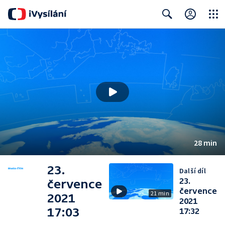
Close
Search
28 min
23.
Další díl
23.
července
července
21 min
2021
2021
17:03
17:32