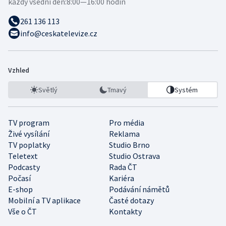
každý všední den:
8:00—16:00 hodin
261 136 113
info@ceskatelevize.cz
Vzhled
Světlý
Tmavý
Systém
TV program
Pro média
Živé vysílání
Reklama
TV poplatky
Studio Brno
Teletext
Studio Ostrava
Podcasty
Rada ČT
Počasí
Kariéra
E-shop
Podávání námětů
Mobilní a TV aplikace
Časté dotazy
Vše o ČT
Kontakty