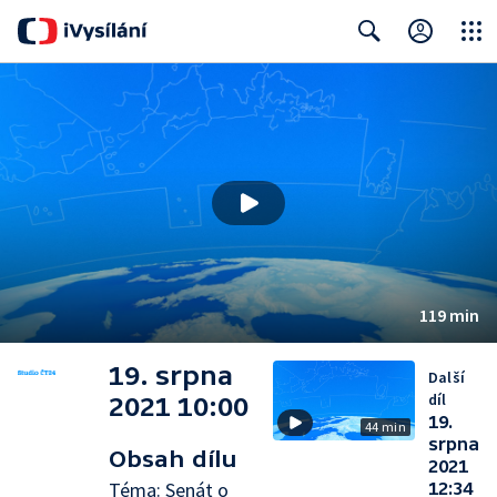
Close
Search
119 min
19. srpna
Další
díl
2021 10:00
19.
44 min
srpna
Obsah dílu
2021
Téma: Senát o
12:34