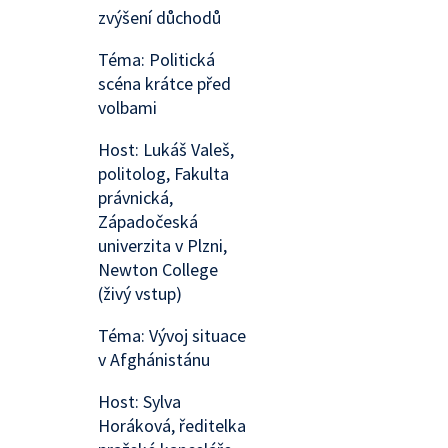
zvýšení důchodů
Téma: Politická
scéna krátce před
volbami
Host: Lukáš Valeš,
politolog, Fakulta
právnická,
Západočeská
univerzita v Plzni,
Newton College
(živý vstup)
Téma: Vývoj situace
v Afghánistánu
Host: Sylva
Horáková, ředitelka