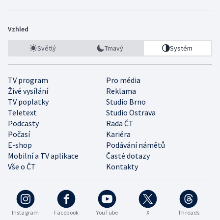
Vzhled
Světlý
Tmavý
Systém
TV program
Pro média
Živé vysílání
Reklama
TV poplatky
Studio Brno
Teletext
Studio Ostrava
Podcasty
Rada ČT
Počasí
Kariéra
E-shop
Podávání námětů
Mobilní a TV aplikace
Časté dotazy
Vše o ČT
Kontakty
Instagram
Facebook
YouTube
X
Threads