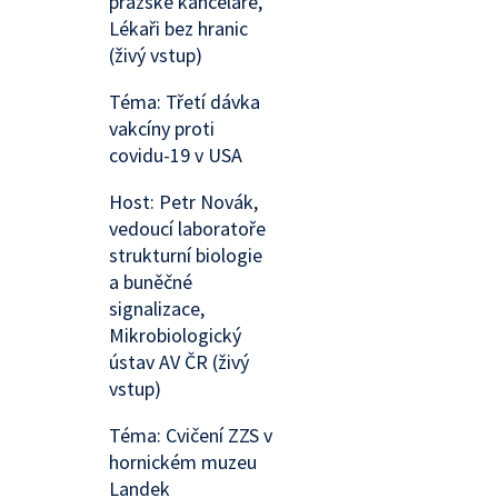
pražské kanceláře,
Lékaři bez hranic
(živý vstup)
Téma: Třetí dávka
vakcíny proti
covidu-19 v USA
Host: Petr Novák,
vedoucí laboratoře
strukturní biologie
a buněčné
signalizace,
Mikrobiologický
ústav AV ČR (živý
vstup)
Téma: Cvičení ZZS v
hornickém muzeu
Landek