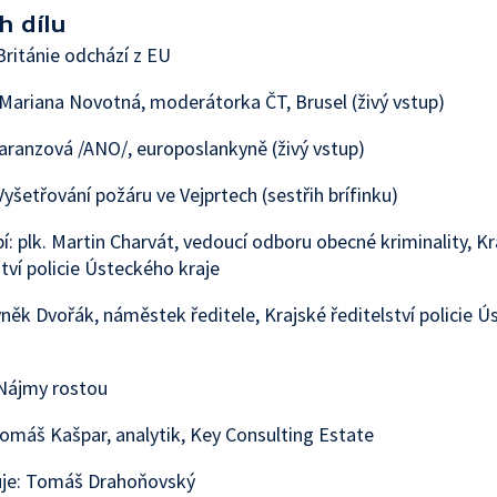
h dílu
ritánie odchází z EU
Mariana Novotná, moderátorka ČT, Brusel (živý vstup)
aranzová /ANO/, europoslankyně (živý vstup)
yšetřování požáru ve Vejprtech (sestřih brífinku)
í: plk. Martin Charvát, vedoucí odboru obecné kriminality, Kr
ství policie Ústeckého kraje
yněk Dvořák, náměstek ředitele, Krajské ředitelství policie 
Nájmy rostou
omáš Kašpar, analytik, Key Consulting Estate
je: Tomáš Drahoňovský