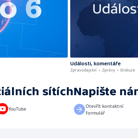
Události, komentáře
Zpravodajství
Zprávy
Diskuze
iálních sítích
Napište ná
Otevřít kontaktní
YouTube
formulář