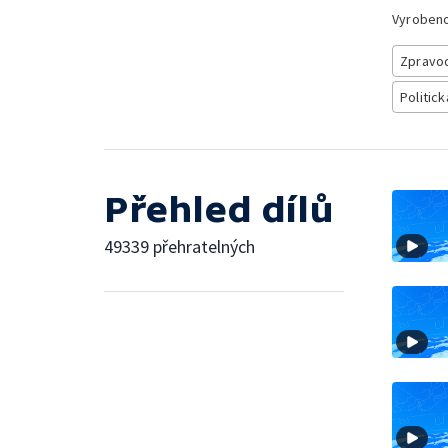
Vyroben
Zpravod
Politick
Přehled dílů
49339 přehratelných