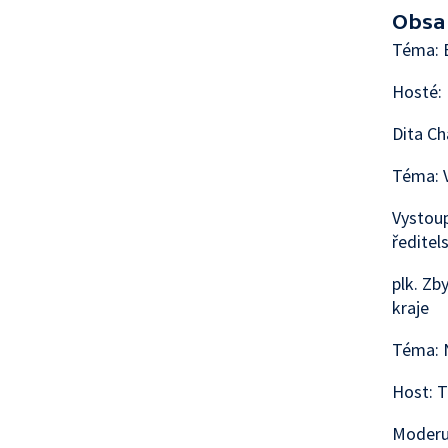
Obsa
Téma: B
Hosté: 
Dita Ch
Téma: V
Vystoup
ředitel
plk. Zb
kraje
Téma: 
Host: T
Moderu