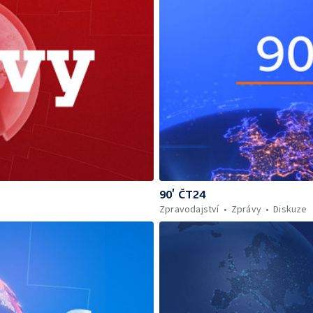
90’ ČT24
Zpravodajství
Zprávy
Diskuze