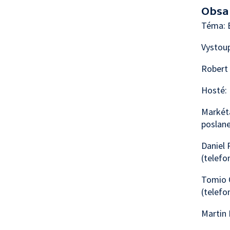
Obsa
Téma: B
Vystoup
Robert 
Hosté: 
Markét
poslane
Daniel 
(telefo
Tomio 
(telefo
Martin 