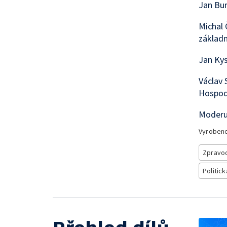
Jan Bur
Michal 
základn
Jan Kys
Václav 
Hospod
Moderuj
Vyroben
Zpravod
Politick