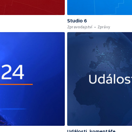
Studio 6
Zpravodajství
Zprávy
Události, komentáře