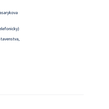
Masarykova
elefonicky)
stavenstva,