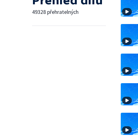
Přehled dílů
49328 přehratelných