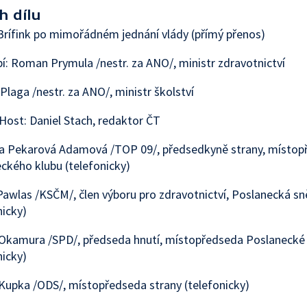
h dílu
rífink po mimořádném jednání vlády (přímý přenos)
í: Roman Prymula /nestr. za ANO/, ministr zdravotnictví
Plaga /nestr. za ANO/, ministr školství
Host: Daniel Stach, redaktor ČT
a Pekarová Adamová /TOP 09/, předsedkyně strany, místo
ckého klubu (telefonicky)
Pawlas /KSČM/, člen výboru pro zdravotnictví, Poslanecká 
nicky)
Okamura /SPD/, předseda hnutí, místopředseda Poslaneck
nicky)
Kupka /ODS/, místopředseda strany (telefonicky)