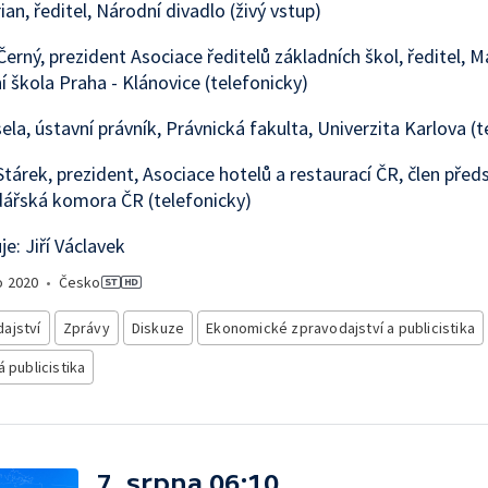
ian, ředitel, Národní divadlo (živý vstup)
Černý, prezident Asociace ředitelů základních škol, ředitel, 
í škola Praha - Klánovice (telefonicky)
ela, ústavní právník, Právnická fakulta, Univerzita Karlova (t
Stárek, prezident, Asociace hotelů a restaurací ČR, člen před
ářská komora ČR (telefonicky)
e: Jiří Václavek
o
2020
•
Česko
ajství
Zprávy
Diskuze
Ekonomické zpravodajství a publicistika
á publicistika
7. srpna 06:10