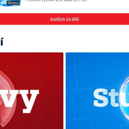
28 min
Dalších 10 dílů
í