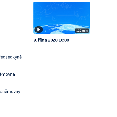
120 min
9. října 2020 10:00
předsedkyně
sněmovna
é sněmovny