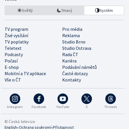
Světlý
Tmavý
Systém
TV program
Pro média
Živé vysílání
Reklama
TV poplatky
Studio Brno
Teletext
Studio Ostrava
Podcasty
Rada ČT
Počasí
Kariéra
E-shop
Podávání námětů
Mobilní a TV aplikace
Časté dotazy
Vše o ČT
Kontakty
Instagram
Facebook
YouTube
X
Threads
© Česká televize
•
•
English
Ochrana soukromí
Přístupnost