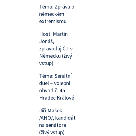
Téma: Zpráva o
německém
extremismu
Host: Martin
Jonáš,
zpravodaj ČT v
Německu (živý
vstup)
Téma: Senátní
duel – volební
obvod č. 45 -
Hradec Králové
Jiří Mašek
/ANO/, kandidát
na senátora
(živý vstup)