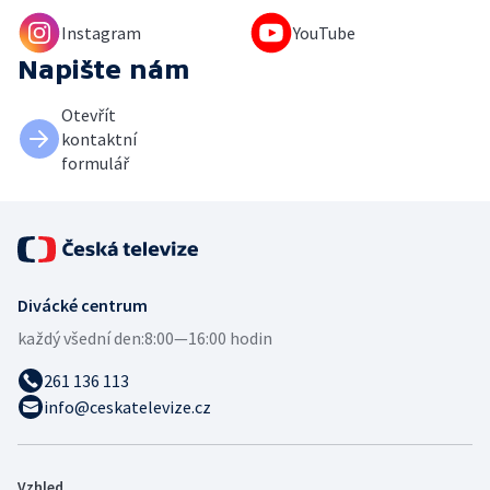
Instagram
YouTube
Napište nám
Otevřít
kontaktní
formulář
Divácké centrum
každý všední den:
8:00—16:00 hodin
261 136 113
info@ceskatelevize.cz
Vzhled