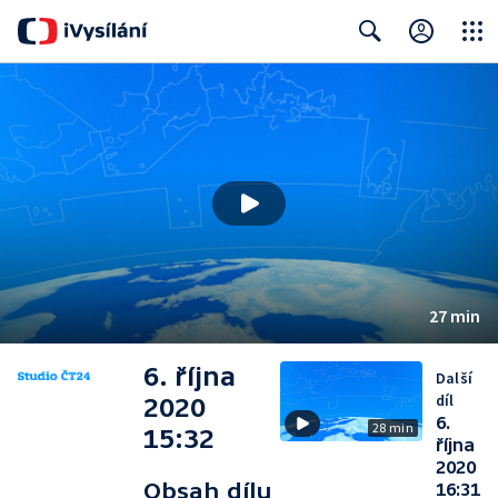
Close
Search
27 min
6. října
Další
díl
2020
6.
28 min
15:32
října
2020
Obsah dílu
16:31