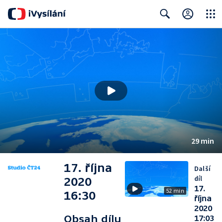
Close
Search
29 min
17. října
Další
díl
2020
17.
52 min
16:30
října
2020
Obsah dílu
17:03