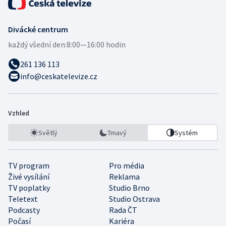
Divácké centrum
každý všední den:
8:00—16:00 hodin
261 136 113
info@ceskatelevize.cz
Vzhled
Světlý
Tmavý
Systém
TV program
Pro média
Živé vysílání
Reklama
TV poplatky
Studio Brno
Teletext
Studio Ostrava
Podcasty
Rada ČT
Počasí
Kariéra