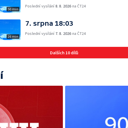
Poslední vysílání
8. 8. 2026
na ČT24
50 min
7. srpna 18:03
Poslední vysílání
7. 8. 2026
na ČT24
26 min
Dalších 10 dílů
í