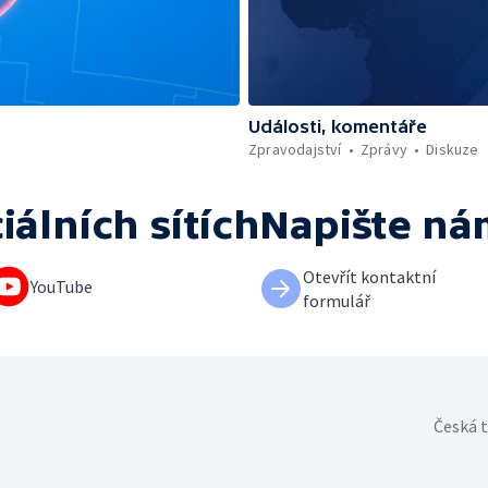
Události, komentáře
Zpravodajství
Zprávy
Diskuze
iálních sítích
Napište ná
Otevřít kontaktní
YouTube
formulář
Česká t