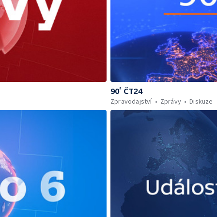
90’ ČT24
Zpravodajství
Zprávy
Diskuze