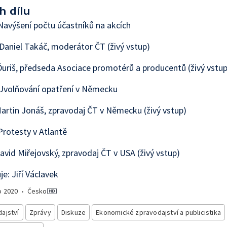
h dílu
avýšení počtu účastníků na akcích
Daniel Takáč, moderátor ČT (živý vstup)
Ďuriš, předseda Asociace promotérů a producentů (živý vstup
Uvolňování opatření v Německu
artin Jonáš, zpravodaj ČT v Německu (živý vstup)
rotesty v Atlantě
avid Miřejovský, zpravodaj ČT v USA (živý vstup)
e: Jiří Václavek
o
2020
•
Česko
ajství
Zprávy
Diskuze
Ekonomické zpravodajství a publicistika