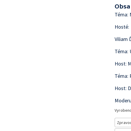
Obsa
Téma: N
Hosté: 
Viliam 
Téma: 
Host: M
Téma: P
Host: D
Moderuj
Vyroben
Zpravod