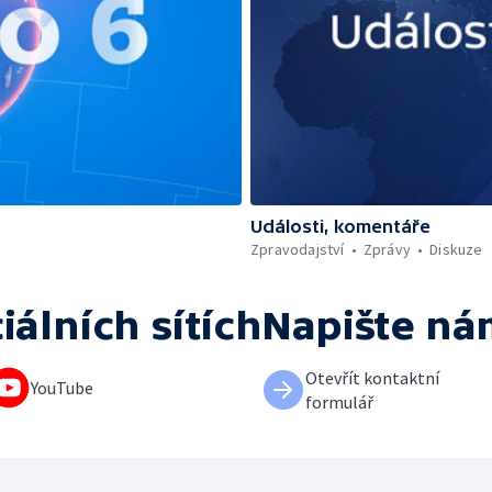
Události, komentáře
Zpravodajství
Zprávy
Diskuze
iálních sítích
Napište ná
Otevřít kontaktní
YouTube
formulář