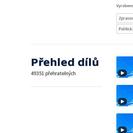
Vyroben
Zpravod
Politick
Přehled dílů
49351 přehratelných