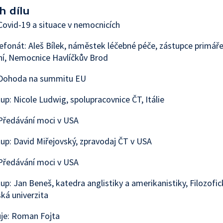
h dílu
ovid-19 a situace v nemocnicích
lefonát: Aleš Bílek, náměstek léčebné péče, zástupce primáře
ní, Nemocnice Havlíčkův Brod
Dohoda na summitu EU
tup: Nicole Ludwig, spolupracovnice ČT, Itálie
Předávání moci v USA
tup: David Miřejovský, zpravodaj ČT v USA
Předávání moci v USA
tup: Jan Beneš, katedra anglistiky a amerikanistiky, Filozofic
ká univerzita
je: Roman Fojta