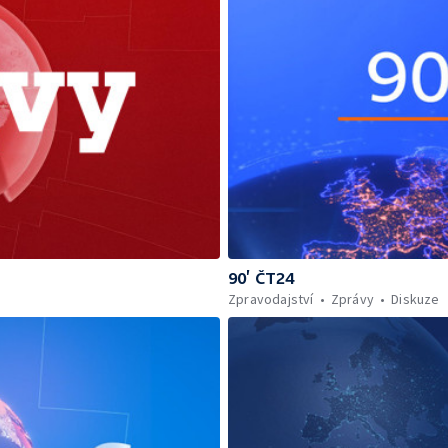
90’ ČT24
Zpravodajství
Zprávy
Diskuze