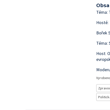
Obsa
Téma: T
Hosté:
Bořek S
Téma: S
Host: O
evropsk
Moderu
Vyroben
Zpravod
Politick