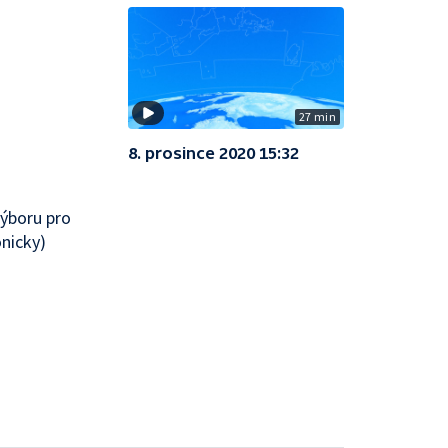
27 min
8. prosince 2020 15:32
výboru pro
onicky)