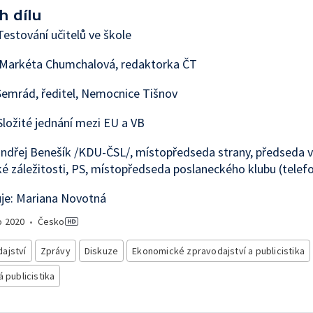
h dílu
estování učitelů ve škole
 Markéta Chumchalová, redaktorka ČT
emrád, ředitel, Nemocnice Tišnov
ložité jednání mezi EU a VB
ndřej Benešík /KDU-ČSL/, místopředseda strany, předseda 
é záležitosti, PS, místopředseda poslaneckého klubu (telef
je: Mariana Novotná
o
2020
•
Česko
ajství
Zprávy
Diskuze
Ekonomické zpravodajství a publicistika
á publicistika