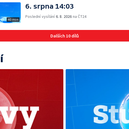
6. srpna 14:03
Poslední vysílání
6. 8. 2026
na ČT24
40 min
Dalších 10 dílů
í