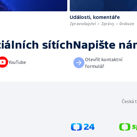
Události, komentáře
Zpravodajství
Zprávy
Diskuze
iálních sítích
Napište ná
Otevřít kontaktní
YouTube
formulář
Česká t