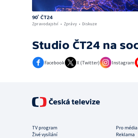
90’ ČT24
Zpravodajství
Zprávy
Diskuze
Studio ČT24
na soc
Facebook
X (Twitter)
Instagram
TV program
Pro média
Živé vysílání
Reklama