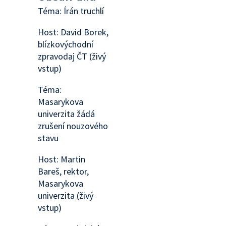
Téma: Írán truchlí
Host: David Borek,
blízkovýchodní
zpravodaj ČT (živý
vstup)
Téma:
Masarykova
univerzita žádá
zrušení nouzového
stavu
Host: Martin
Bareš, rektor,
Masarykova
univerzita (živý
vstup)