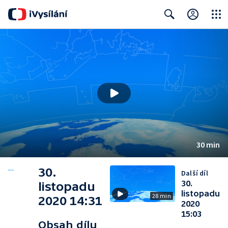
Close
Search
30 min
30.
Další díl
30.
listopadu
listopadu
28 min
2020 14:31
2020
15:03
Obsah dílu