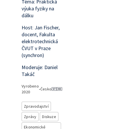
Téma: Praktická
výuka fyziky na
dálku
Host: Jan Fischer,
docent, Fakulta
elektrotechnická
ČVUT v Praze
(synchron)
Moderuje: Daniel
Takáč
Vyrobeno
•
Česko
2020
Zpravodajství
Zprávy
Diskuze
Ekonomické