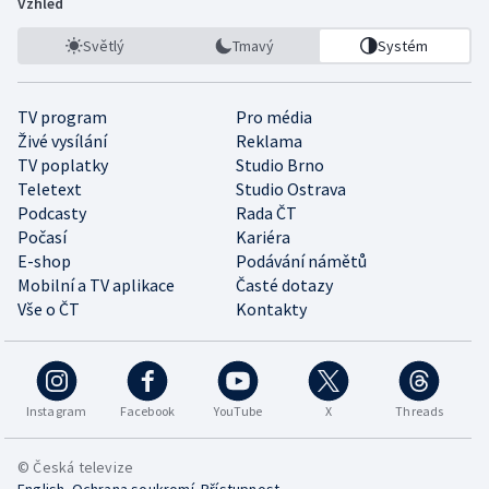
Vzhled
Světlý
Tmavý
Systém
TV program
Pro média
Živé vysílání
Reklama
TV poplatky
Studio Brno
Teletext
Studio Ostrava
Podcasty
Rada ČT
Počasí
Kariéra
E-shop
Podávání námětů
Mobilní a TV aplikace
Časté dotazy
Vše o ČT
Kontakty
Instagram
Facebook
YouTube
X
Threads
© Česká televize