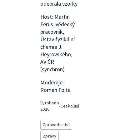
odebrala vzorky
Host: Martin
Ferus, vědecký
pracovník,
Ústav fyzikální
chemie J.
Heyrovského,
AV ČR
(synchron)
Moderuje:
Roman Fojta
Vyrobeno
•
Česko
2020
Zpravodajství
Zprávy