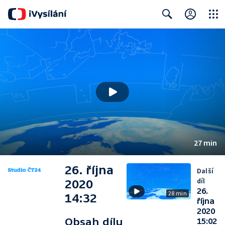
Close
Search
27 min
26. října
Další
díl
2020
26.
28 min
14:32
října
2020
Obsah dílu
15:02