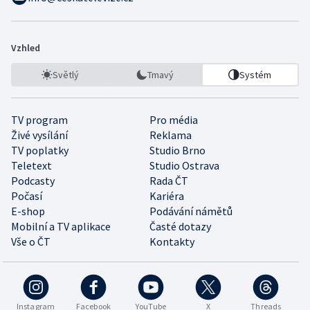
Vzhled
Světlý
Tmavý
Systém
TV program
Pro média
Živé vysílání
Reklama
TV poplatky
Studio Brno
Teletext
Studio Ostrava
Podcasty
Rada ČT
Počasí
Kariéra
E-shop
Podávání námětů
Mobilní a TV aplikace
Časté dotazy
Vše o ČT
Kontakty
Instagram
Facebook
YouTube
X
Threads