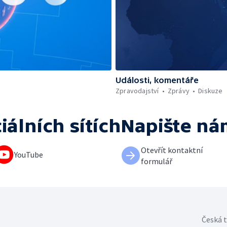
Události, komentáře
Zpravodajství
Zprávy
Diskuze
iálních sítích
Napište ná
Otevřít kontaktní
YouTube
formulář
Česká t