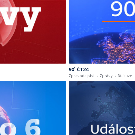
90’ ČT24
Zpravodajství
Zprávy
Diskuze