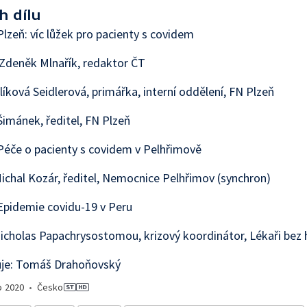
h dílu
lzeň: víc lůžek pro pacienty s covidem
Zdeněk Mlnařík, redaktor ČT
líková Seidlerová, primářka, interní oddělení, FN Plzeň
Šimánek, ředitel, FN Plzeň
éče o pacienty s covidem v Pelhřimově
ichal Kozár, ředitel, Nemocnice Pelhřimov (synchron)
Epidemie covidu-19 v Peru
icholas Papachrysostomou, krizový koordinátor, Lékaři bez 
je: Tomáš Drahoňovský
o
2020
•
Česko