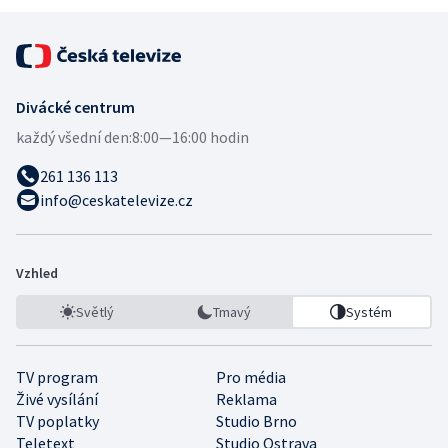
Divácké centrum
každý všední den:
8:00—16:00 hodin
261 136 113
info@ceskatelevize.cz
Vzhled
Světlý
Tmavý
Systém
TV program
Pro média
Živé vysílání
Reklama
TV poplatky
Studio Brno
Teletext
Studio Ostrava