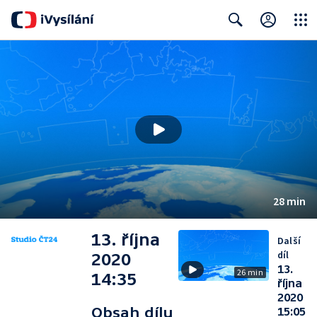
Close
Search
28 min
13. října
Další
díl
2020
13.
26 min
14:35
října
2020
Obsah dílu
15:05