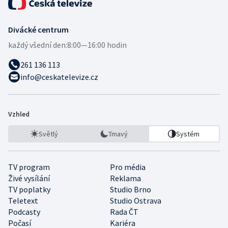
Divácké centrum
každý všední den:
8:00—16:00 hodin
261 136 113
info@ceskatelevize.cz
Vzhled
Světlý
Tmavý
Systém
TV program
Pro média
Živé vysílání
Reklama
TV poplatky
Studio Brno
Teletext
Studio Ostrava
Podcasty
Rada ČT
Počasí
Kariéra