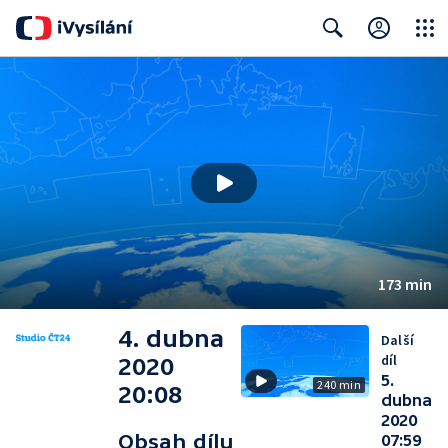
Close
Search
173 min
4. dubna
Další
díl
2020
5.
240 min
20:08
dubna
2020
Obsah dílu
07:59