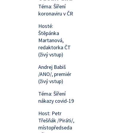
Téma: Šíření
koronaviru v ČR
Hosté:
Štěpánka
Martanová,
redaktorka ČT
(živý vstup)
Andrej Babiš
/ANO/, premiér
(živý vstup)
Téma: Šíření
nákazy covid-19
Host: Petr
Třešňák /Piráti/,
místopředseda