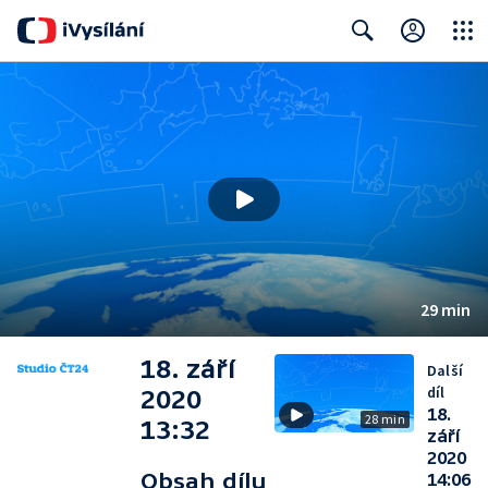
Close
Search
29 min
18. září
Další
díl
2020
18.
28 min
13:32
září
2020
Obsah dílu
14:06