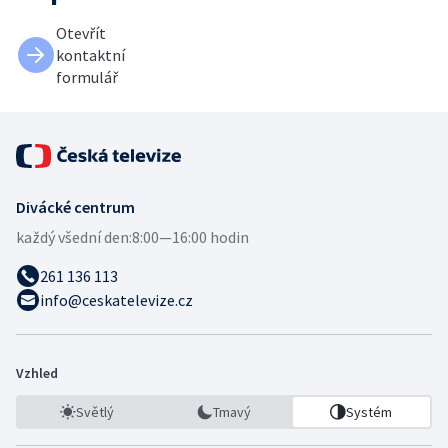
Otevřít
kontaktní
formulář
Divácké centrum
každý všední den:
8:00—16:00 hodin
261 136 113
info@ceskatelevize.cz
Vzhled
Světlý
Tmavý
Systém