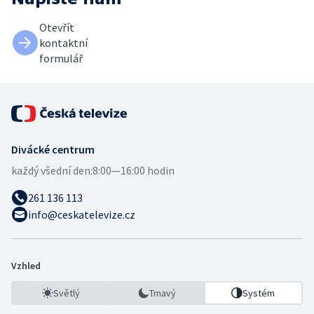
Otevřít
kontaktní
formulář
Divácké centrum
každý všední den:
8:00—16:00 hodin
261 136 113
info@ceskatelevize.cz
Vzhled
Světlý
Tmavý
Systém