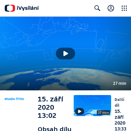
Close
Search
27 min
15. září
Další
díl
2020
15.
27 min
13:02
září
2020
Obsah dílu
13:33