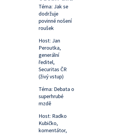
Téma: Jak se
dodržuje
povinné nošení
roušek
Host: Jan
Peroutka,
generální
ředitel,
Securitas ČR
(živý vstup)
Téma: Debata o
superhrubé
mzdě
Host: Radko
Kubičko,
komentátor,