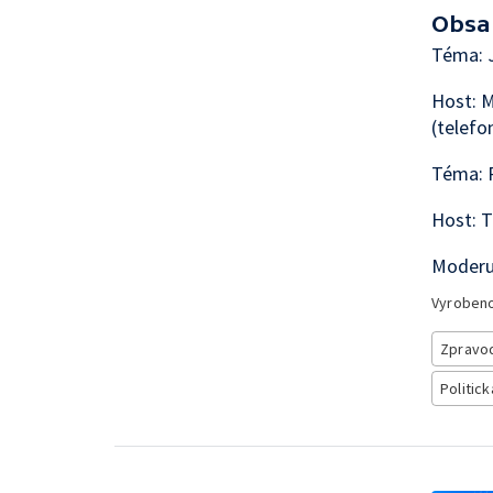
Obsa
Téma: 
Host: M
(telefo
Téma: P
Host: T
Moderu
Vyroben
Zpravod
Politick