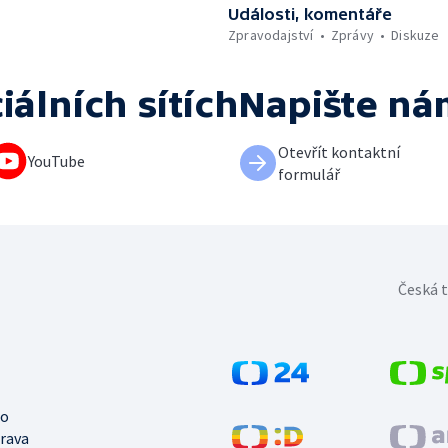
Události, komentáře
Zpravodajství
Zprávy
Diskuze
iálních sítích
Napište ná
Otevřít kontaktní
YouTube
formulář
Česká t
no
trava