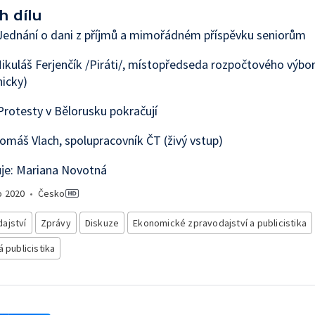
h dílu
Jednání o dani z příjmů a mimořádném příspěvku seniorům
ikuláš Ferjenčík /Piráti/, místopředseda rozpočtového výbor
nicky)
rotesty v Bělorusku pokračují
omáš Vlach, spolupracovník ČT (živý vstup)
je: Mariana Novotná
o
2020
•
Česko
ajství
Zprávy
Diskuze
Ekonomické zpravodajství a publicistika
á publicistika