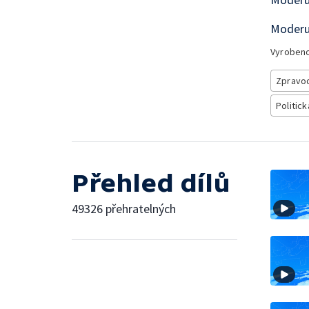
Moderu
Vyroben
Zpravod
Politick
Přehled dílů
49326 přehratelných