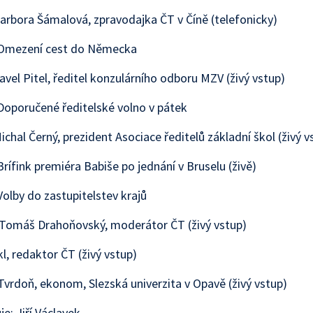
arbora Šámalová, zpravodajka ČT v Číně (telefonicky)
Omezení cest do Německa
avel Pitel, ředitel konzulárního odboru MZV (živý vstup)
oporučené ředitelské volno v pátek
ichal Černý, prezident Asociace ředitelů základní škol (živý v
rífink premiéra Babiše po jednání v Bruselu (živě)
olby do zastupitelstev krajů
 Tomáš Drahoňovský, moderátor ČT (živý vstup)
kl, redaktor ČT (živý vstup)
Tvrdoň, ekonom, Slezská univerzita v Opavě (živý vstup)
e: Jiří Václavek