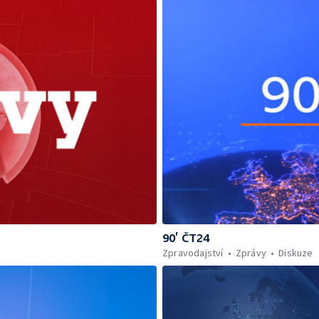
90’ ČT24
Zpravodajství
Zprávy
Diskuze