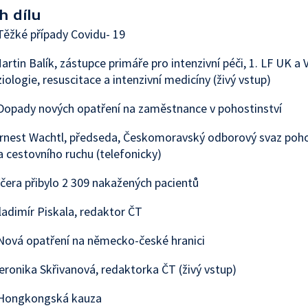
h dílu
ěžké případy Covidu- 19
artin Balík, zástupce primáře pro intenzivní péči, 1. LF UK a 
iologie, resuscitace a intenzivní medicíny (živý vstup)
Dopady nových opatření na zaměstnance v pohostinství
rnest Wachtl, předseda, Českomoravský odborový svaz pohos
a cestovního ruchu (telefonicky)
era přibylo 2 309 nakažených pacientů
ladimír Piskala, redaktor ČT
Nová opatření na německo-české hranici
eronika Skřivanová, redaktorka ČT (živý vstup)
Hongkongská kauza