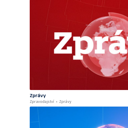
Zprávy
Zpravodajství
Zprávy