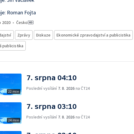
je: Roman Fojta
o
2020
•
Česko
ajství
Zprávy
Diskuze
Ekonomické zpravodajství a publicistika
á publicistika
7. srpna 04:10
Poslední vysílání
7. 8. 2026
na ČT24
22 min
7. srpna 03:10
Poslední vysílání
7. 8. 2026
na ČT24
24 min