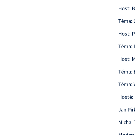
Host: B
Téma: 
Host: P
Téma: D
Host: M
Téma: B
Téma: V
Hosté:
Jan Pir
Michal 
Moderuj