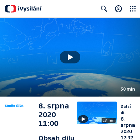
Close
Search
58 min
8. srpna
Další
díl
2020
8.
28 min
11:00
srpna
2020
Obsah dílu
12:32