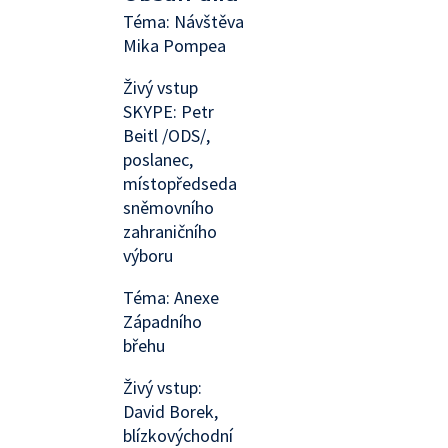
Téma: Návštěva
Mika Pompea
Živý vstup
SKYPE: Petr
Beitl /ODS/,
poslanec,
místopředseda
sněmovního
zahraničního
výboru
Téma: Anexe
Západního
břehu
Živý vstup:
David Borek,
blízkovýchodní