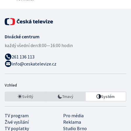
Divácké centrum
každý všední den:
8:00—16:00 hodin
261 136 113
info@ceskatelevize.cz
Vzhled
Světlý
Tmavý
Systém
TV program
Pro média
Živé vysílání
Reklama
TV poplatky
Studio Brno