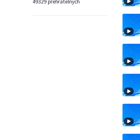
49329 přehratelných