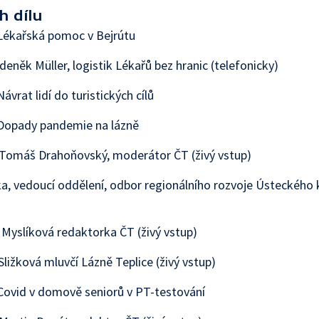
h dílu
Lékařská pomoc v Bejrútu
deněk Müller, logistik Lékařů bez hranic (telefonicky)
ávrat lidí do turistických cílů
Dopady pandemie na lázně
 Tomáš Drahoňovský, moderátor ČT (živý vstup)
lka, vedoucí oddělení, odbor regionálního rozvoje Ústeckého k
Myslíková redaktorka ČT (živý vstup)
Sližková mluvčí Lázně Teplice (živý vstup)
ovid v domově seniorů v PT-testování