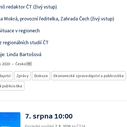
niš redaktor ČT (živý vstup)
a Mokrá, provozní ředitelka, Zahrada Čech (živý vstup)
ituace v regionech
z regionálních studií ČT
je: Linda Bartošová
o
2020
•
Česko
ajství
Zprávy
Diskuze
Ekonomické zpravodajství a publicistika
á publicistika
7. srpna 10:00
Poslední vysílání
7. 8. 2026
na ČT24