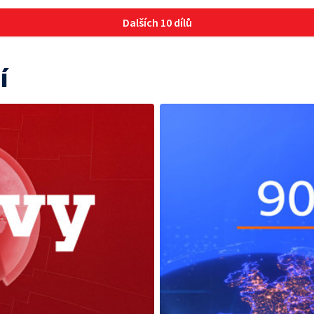
Dalších 10 dílů
í