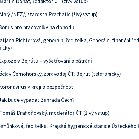
Martin Donát, redaktor ČT (živý vstup)
Malý /NEZ/, starosta Prachatic (živý vstup)
Bonus pro pracovníky na dohodu
atjana Richterová, generální ředitelka, Generální finanční řed
nicky)
xploze v Bejrútu – vyšetřování a pátrání
áclav Černohorský, zpravodaj ČT, Bejrút (telefonicky)
oronavirus v kraji a bezpečnost
Jak bude vypadat Zahrada Čech?
 Tomáš Drahoňovský, moderátor ČT (živý vstup)
imůnková, ředitelka, Krajská hygienické stanice Ústeckého k