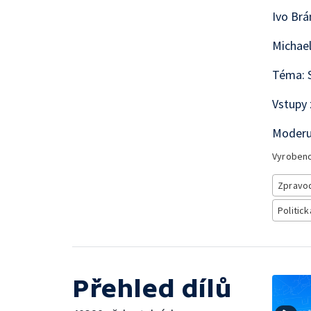
Ivo Brá
Michael
Téma: S
Vstupy 
Moderu
Vyroben
Zpravod
Politick
Přehled dílů