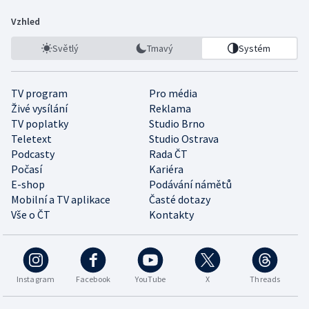
Vzhled
Světlý
Tmavý
Systém
TV program
Pro média
Živé vysílání
Reklama
TV poplatky
Studio Brno
Teletext
Studio Ostrava
Podcasty
Rada ČT
Počasí
Kariéra
E-shop
Podávání námětů
Mobilní a TV aplikace
Časté dotazy
Vše o ČT
Kontakty
Instagram
Facebook
YouTube
X
Threads