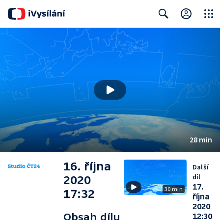
Close
Search
28 min
16. října
Další
díl
2020
17.
30 min
17:32
října
2020
Obsah dílu
12:30