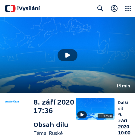
Close
Search
19 min
8. září 2020
Další
díl
17:36
9.
119 min
září
Obsah dílu
2020
Téma: Ruské
10:00