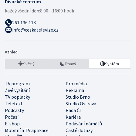
Divácké centrum
každý všední den:
8:00—16:00 hodin
261 136 113
info@ceskatelevize.cz
Vzhled
Světlý
Tmavý
Systém
TV program
Pro média
Živé vysílání
Reklama
TV poplatky
Studio Brno
Teletext
Studio Ostrava
Podcasty
Rada ČT
Počasí
Kariéra
E-shop
Podávání námětů
Mobilní a TV aplikace
Časté dotazy