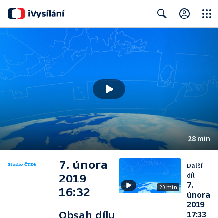
Close
Search
28 min
7. února
Další
díl
2019
7.
20 min
16:32
února
2019
Obsah dílu
17:33