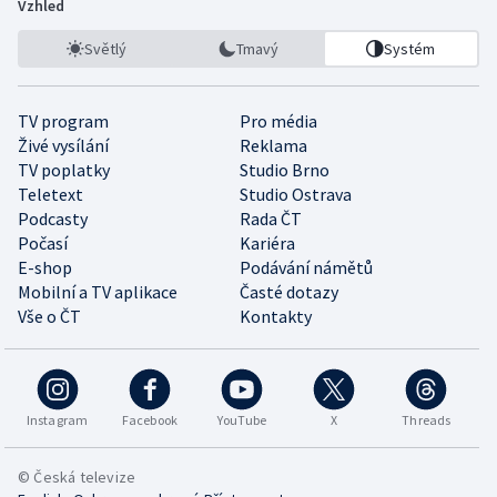
Vzhled
Světlý
Tmavý
Systém
TV program
Pro média
Živé vysílání
Reklama
TV poplatky
Studio Brno
Teletext
Studio Ostrava
Podcasty
Rada ČT
Počasí
Kariéra
E-shop
Podávání námětů
Mobilní a TV aplikace
Časté dotazy
Vše o ČT
Kontakty
Instagram
Facebook
YouTube
X
Threads
© Česká televize