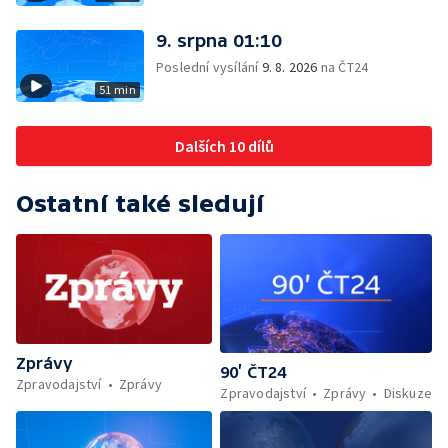
9. srpna 01:10
Poslední vysílání
9. 8. 2026
na ČT24
51 min
Dalších 10 dílů
Ostatní také sledují
Zprávy
90’ ČT24
Zpravodajství
Zprávy
Zpravodajství
Zprávy
Diskuze