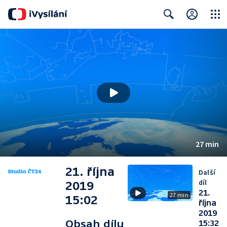
Close
Search
27 min
21. října
Další
díl
2019
21.
27 min
15:02
října
2019
Obsah dílu
15:32