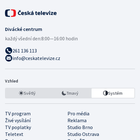
Divácké centrum
každý všední den:
8:00—16:00 hodin
261 136 113
info@ceskatelevize.cz
Vzhled
Světlý
Tmavý
Systém
TV program
Pro média
Živé vysílání
Reklama
TV poplatky
Studio Brno
Teletext
Studio Ostrava