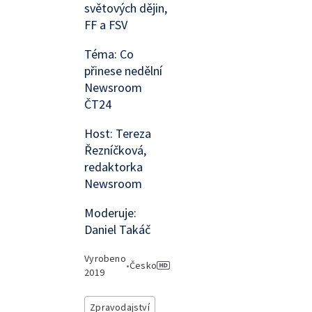
světových dějin,
FF a FSV
Téma: Co
přinese nedělní
Newsroom
ČT24
Host: Tereza
Řezníčková,
redaktorka
Newsroom
Moderuje:
Daniel Takáč
Vyrobeno
•
Česko
2019
Zpravodajství