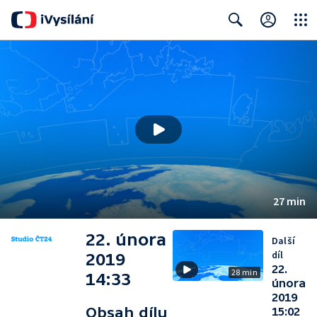
Close
Search
27 min
22. února
Další
díl
2019
22.
28 min
14:33
února
2019
Obsah dílu
15:02