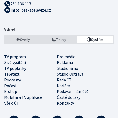
261 136 113
info@ceskatelevize.cz
Vzhled
Světlý
Tmavý
Systém
TV program
Pro média
Živé vysílání
Reklama
TV poplatky
Studio Brno
Teletext
Studio Ostrava
Podcasty
Rada ČT
Počasí
Kariéra
E-shop
Podávání námětů
Mobilní a TV aplikace
Časté dotazy
Vše o ČT
Kontakty