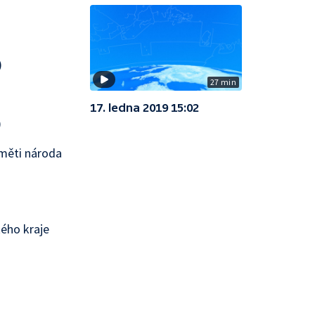
)
27 min
17. ledna 2019 15:02
)
aměti národa
kého kraje