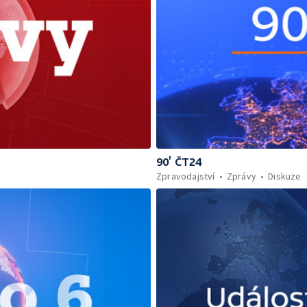
90’ ČT24
Zpravodajství
Zprávy
Diskuze