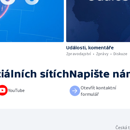
Události, komentáře
Zpravodajství
Zprávy
Diskuze
iálních sítích
Napište ná
Otevřít kontaktní
YouTube
formulář
Česká t