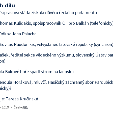
h dílu
siprasova vláda získala důvěru řeckého parlamentu
homas Kulidakis, spolupracovník ČT pro Balkán (telefonicky
Odkaz Jana Palacha
Edvilas Raudonikis, velvyslanec Litevské republiky (synchron
ašek, ředitel sekce vědeckého výzkumu, slovenský Ústav p
on)
Na Bukové hoře spadl strom na lanovku
endula Horáková, mluvčí, Hasičský záchranný sbor Pardubic
nicky)i
e: Tereza Kručinská
o
2019
•
Česko