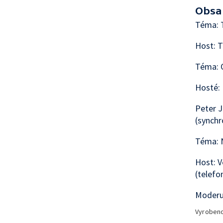
Obsa
Téma: T
Host: T
Téma: 
Hosté: 
Peter J
(synchr
Téma: 
Host: V
(telefo
Moderuj
Vyroben