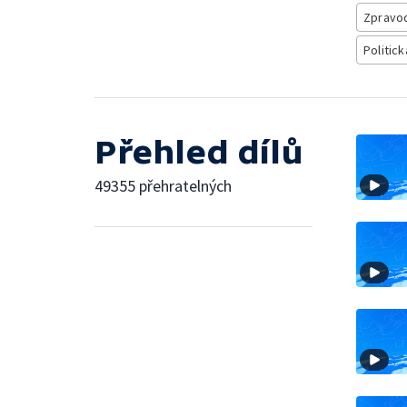
Zpravod
Politick
Přehled dílů
49355 přehratelných