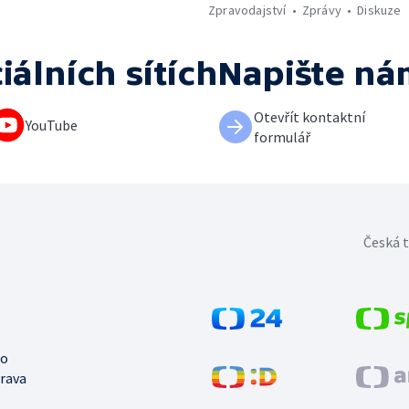
Zpravodajství
Zprávy
Diskuze
iálních sítích
Napište ná
Otevřít kontaktní
YouTube
formulář
Česká t
no
trava