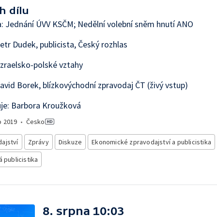
h dílu
: Jednání ÚVV KSČM; Nedělní volební sněm hnutí ANO
etr Dudek, publicista, Český rozhlas
zraelsko-polské vztahy
avid Borek, blízkovýchodní zpravodaj ČT (živý vstup)
je: Barbora Kroužková
o
2019
•
Česko
ajství
Zprávy
Diskuze
Ekonomické zpravodajství a publicistika
á publicistika
8. srpna 10:03