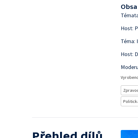
Obsa
Témata
Host: P
Téma: I
Host: D
Moderu
Vyroben
Zpravod
Politick
Přehled dílů