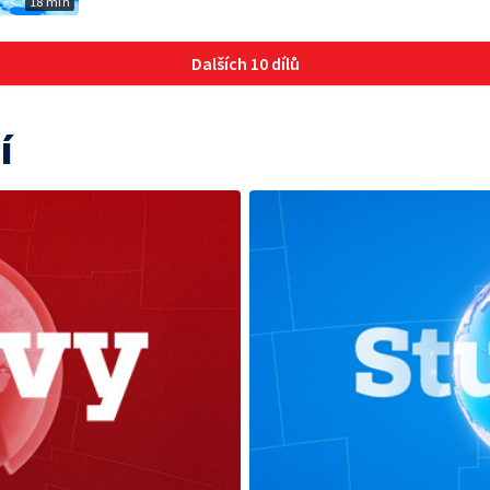
18 min
Dalších 10 dílů
í