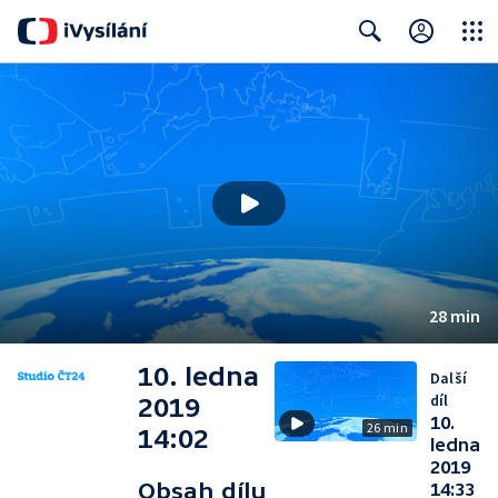
Close
Search
28 min
10. ledna
Další
díl
2019
10.
26 min
14:02
ledna
2019
Obsah dílu
14:33