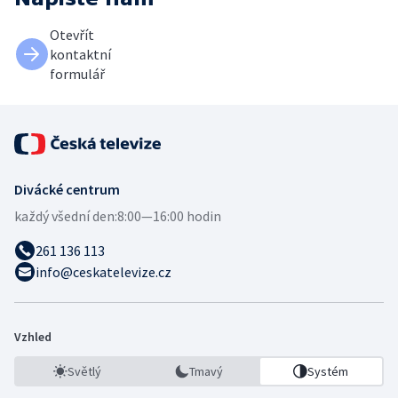
Otevřít
kontaktní
formulář
Divácké centrum
každý všední den:
8:00—16:00 hodin
261 136 113
info@ceskatelevize.cz
Vzhled
Světlý
Tmavý
Systém