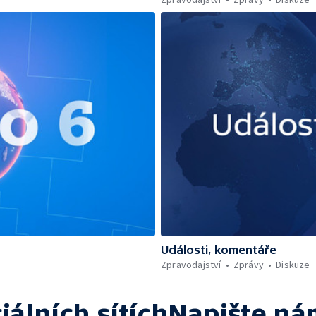
Události, komentáře
Zpravodajství
Zprávy
Diskuze
iálních sítích
Napište ná