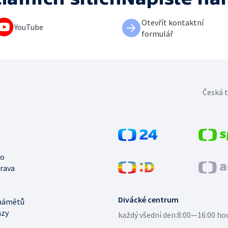
Otevřít kontaktní
YouTube
formulář
Česká t
no
trava
Divácké centrum
námětů
azy
každý všední den:
8:00—16:00 ho