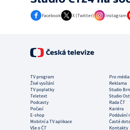
Facebook
X (Twitter)
Instagram
TV program
Pro média
Živé vysílání
Reklama
TV poplatky
Studio Br
Teletext
Studio Os
Podcasty
Rada ČT
Počasí
Kariéra
E-shop
Podávání 
Mobilní a TV aplikace
Časté dot
Vše o ČT
Kontakty