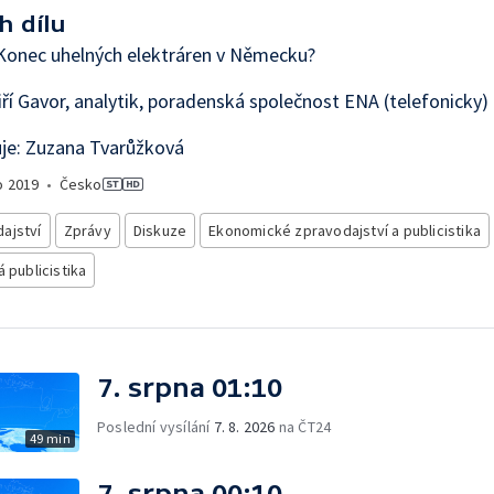
h dílu
Konec uhelných elektráren v Německu?
iří Gavor, analytik, poradenská společnost ENA (telefonicky)
je: Zuzana Tvarůžková
o
2019
•
Česko
ajství
Zprávy
Diskuze
Ekonomické zpravodajství a publicistika
á publicistika
7. srpna 01:10
Poslední vysílání
7. 8. 2026
na ČT24
49 min
7. srpna 00:10