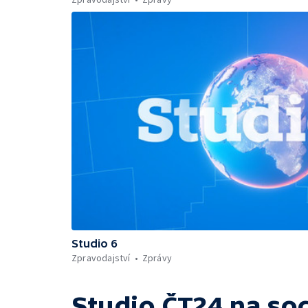
Studio 6
Zpravodajství
Zprávy
Studio ČT24
na soc