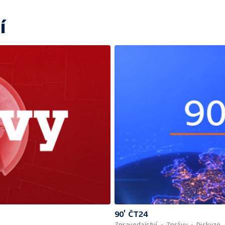
í
90’ ČT24
Zpravodajství
Zprávy
Diskuze