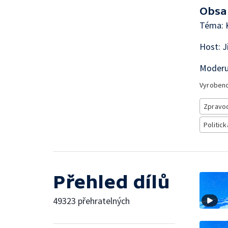
Obsa
Téma: 
Host: J
Moderu
Vyroben
Zpravod
Politick
Přehled dílů
49323 přehratelných