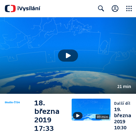
Close
Search
21 min
18.
Další díl
19.
března
března
89 min
2019
2019
17:33
10:30