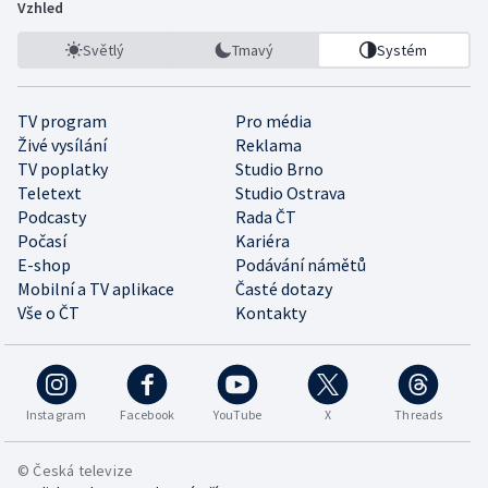
Vzhled
Světlý
Tmavý
Systém
TV program
Pro média
Živé vysílání
Reklama
TV poplatky
Studio Brno
Teletext
Studio Ostrava
Podcasty
Rada ČT
Počasí
Kariéra
E-shop
Podávání námětů
Mobilní a TV aplikace
Časté dotazy
Vše o ČT
Kontakty
Instagram
Facebook
YouTube
X
Threads
© Česká televize