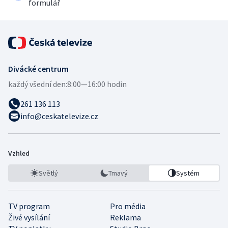
formulář
Divácké centrum
každý všední den:
8:00—16:00 hodin
261 136 113
info@ceskatelevize.cz
Vzhled
Světlý
Tmavý
Systém
TV program
Pro média
Živé vysílání
Reklama