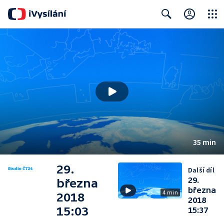
Close
Search
35 min
29.
Další díl
29.
března
března
4 min
2018
2018
15:03
15:37