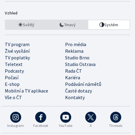
Vzhled
Světlý
Tmavý
Systém
TV program
Pro média
Živé vysílání
Reklama
TV poplatky
Studio Brno
Teletext
Studio Ostrava
Podcasty
Rada ČT
Počasí
Kariéra
E-shop
Podávání námětů
Mobilní a TV aplikace
Časté dotazy
Vše o ČT
Kontakty
Instagram
Facebook
YouTube
X
Threads