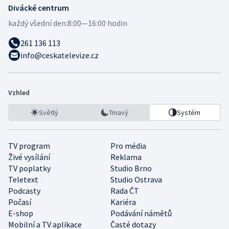
Divácké centrum
každý všední den:
8:00—16:00 hodin
261 136 113
info@ceskatelevize.cz
Vzhled
Světlý
Tmavý
Systém
TV program
Pro média
Živé vysílání
Reklama
TV poplatky
Studio Brno
Teletext
Studio Ostrava
Podcasty
Rada ČT
Počasí
Kariéra
E-shop
Podávání námětů
Mobilní a TV aplikace
Časté dotazy