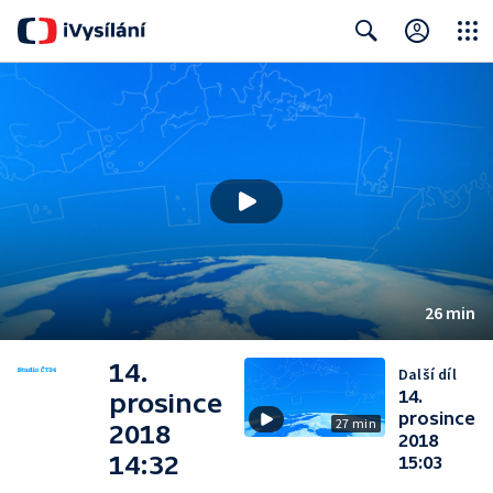
Close
Search
26 min
14.
Další díl
14.
prosince
prosince
27 min
2018
2018
14:32
15:03