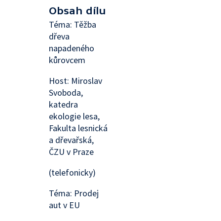
Obsah dílu
Téma: Těžba
dřeva
napadeného
kůrovcem
Host: Miroslav
Svoboda,
katedra
ekologie lesa,
Fakulta lesnická
a dřevařská,
ČZU v Praze
(telefonicky)
Téma: Prodej
aut v EU